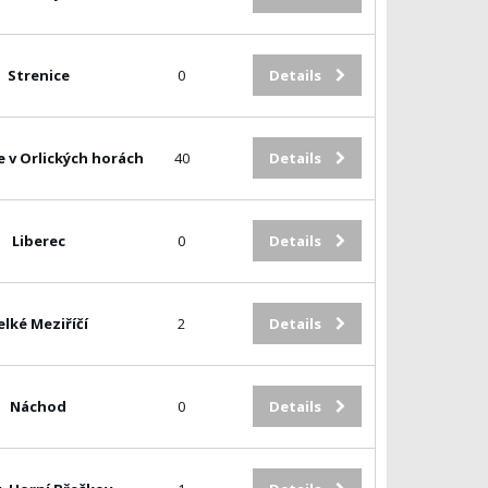
Strenice
0
Details
e v Orlických horách
40
Details
Liberec
0
Details
elké Meziříčí
2
Details
Náchod
0
Details