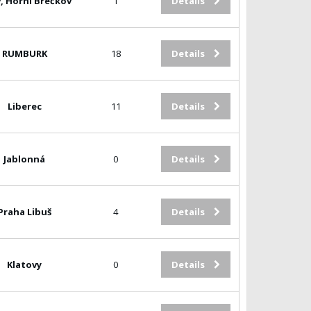
v, Horní Břečkov
1
Details
RUMBURK
18
Details
Liberec
11
Details
Jablonná
0
Details
Praha Libuš
4
Details
Klatovy
0
Details