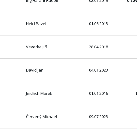
Ing Harant Rudolf
02.01.2019
Čížo
Helcl Pavel
01.06.2015
Veverka Jiří
28.04.2018
David Jan
04.01.2023
Jindřich Marek
01.01.2016
Červený Michael
09.07.2025