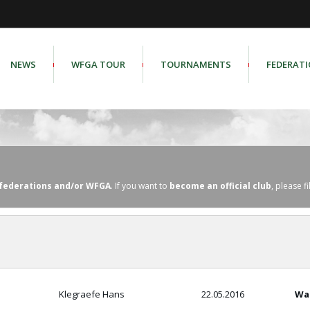
NEWS
WFGA TOUR
TOURNAMENTS
FEDERAT
l federations and/or WFGA
. If you want to
become an official club
, please fi
Klegraefe Hans
22.05.2016
Wa