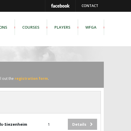
CONTACT
IONS
COURSES
PLAYERS
WFGA
ll out the
registration form
.
ls-Siezenheim
1
Details