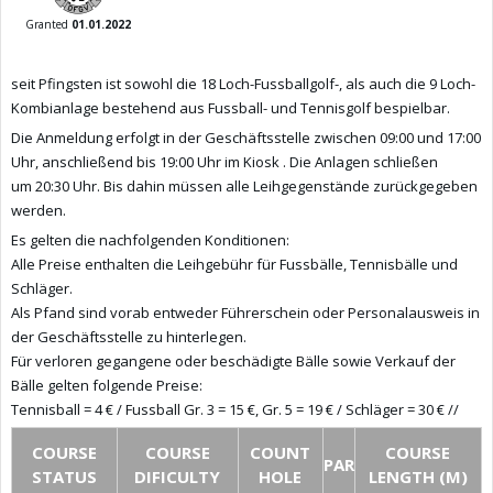
Granted
01.01.2022
seit Pfingsten ist sowohl die 18 Loch-Fussballgolf-, als auch die 9 Loch-
Kombianlage bestehend aus Fussball- und Tennisgolf bespielbar.
Die Anmeldung erfolgt in der Geschäftsstelle zwischen 09:00 und 17:00
Uhr, anschließend bis 19:00 Uhr im Kiosk . Die Anlagen schließen
um 20:30 Uhr. Bis dahin müssen alle Leihgegenstände zurückgegeben
werden.
Es gelten die nachfolgenden Konditionen:
Alle Preise enthalten die Leihgebühr für Fussbälle, Tennisbälle und
Schläger.
Als Pfand sind vorab entweder Führerschein oder Personalausweis in
der Geschäftsstelle zu hinterlegen.
Für verloren gegangene oder beschädigte Bälle sowie Verkauf der
Bälle gelten folgende Preise:
Tennisball = 4 € / Fussball Gr. 3 = 15 €, Gr. 5 = 19 € / Schläger = 30 € //
COURSE
COURSE
COUNT
COURSE
PAR
STATUS
DIFICULTY
HOLE
LENGTH (M)