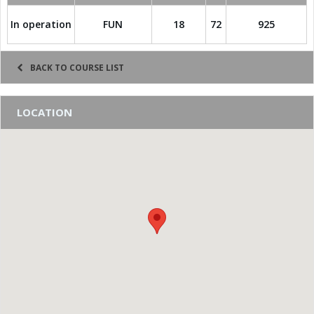
In operation
FUN
18
72
925
BACK TO COURSE LIST
LOCATION