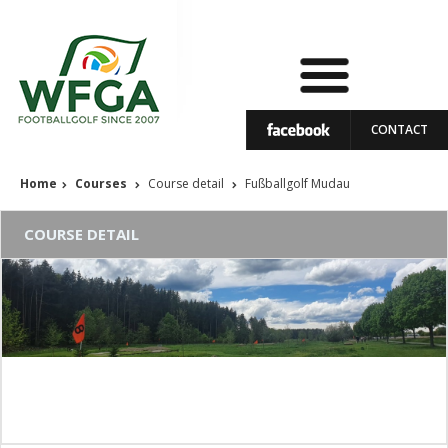
CONTACT
Home
Courses
Course detail
Fußballgolf Mudau
COURSE DETAIL
Fußballgolf Mudau
Course status: In operation