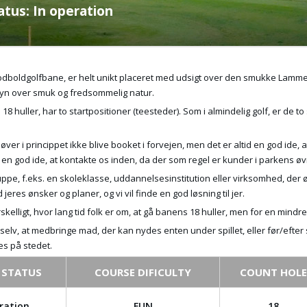
atus: In operation
dboldgolfbane, er helt unikt placeret med udsigt over den smukke Lammefjo
yn over smuk og fredsommelig natur.
18 huller, har to startpositioner (teesteder). Som i almindelig golf, er de t
ver i princippet ikke blive booket i forvejen, men det er altid en god ide, at
 en god ide, at kontakte os inden, da der som regel er kunder i parkens øvri
ruppe, f.eks. en skoleklasse, uddannelsesinstitution eller virksomhed, der 
eres ønsker og planer, og vi vil finde en god løsning til jer.
skelligt, hvor lang tid folk er om, at gå banens 18 huller, men for en mindre 
l selv, at medbringe mad, der kan nydes enten under spillet, eller før/efter
s på stedet.
 STATUS
COURSE DIFICULTY
COUNT HOLE
ration
FUN
18