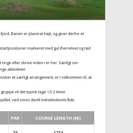
rd. Banen er placeret højt, og giver derfor et
o startpositioner markeret med gul (herretee) og rød
 ringe eller skrive inden I er her. Særligt om
ge aktiviteter.
ønsker et særligt arrangement, er I velkommen til, at
gruppe vil det typisk tage 1,5-2 timer.
 spillet, ved vores dertil indrettedeområde.
PAR
COURSE LENGTH (M)
74
1214