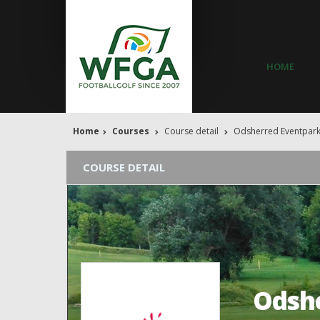
HOME
Home
Courses
Course detail
Odsherred Eventpar
COURSE DETAIL
Odsh