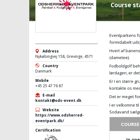
Course st
Eventparkens fo
formidabelt uds
Hvert af banens 
Address
Nykøbingvej 158, Grevinge, 4571
(dametee).
Country
Fodboldgolf behø
Danmark
lørdagen, er det
Mobile
Er I en større g
+45 25 47 76 87
kontakte os med j
E-mail
Det er meget for
kontakt@ods-event.dk
I er velkomne ti
Website
Sodavand sælge
https://www.odsherred-
eventpark.dk/
COURSE
Certification
In ope