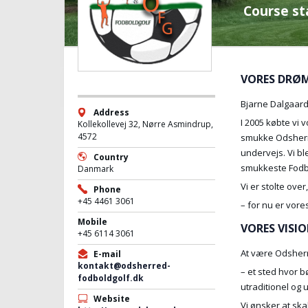
Course st
VORES DRØM 
Bjarne Dalgaard 
Address
I 2005 købte vi 
Kollekollevej 32, Nørre Asmindrup,
4572
smukke Odsherre
undervejs. Vi bl
Country
smukkeste Fodb
Danmark
Vi er stolte over
Phone
+45 4461 3061
– for nu er vore
Mobile
VORES VISI
+45 6114 3061
At være Odsherr
E-mail
kontakt@odsherred-
– et sted hvor 
fodboldgolf.dk
utraditionel og 
Website
Vi ønsker at sk