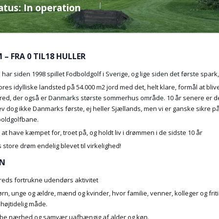
atus: In operation
– FRA 0 TIL18 HULLER
har siden 1998 spillet Fodboldgolf i Sverige, og lige siden det første spa
vores idylliske landsted på 54.000 m2 jord med det, helt klare, formål at bl
d, der også er Danmarks største sommerhus område. 10 år senere er det
ev dog ikke Danmarks første, ej heller Sjællands, men vi er ganske sikre på
oldgolfbane.
, at have kæmpet for, troet på, og holdt liv i drømmen i de sidste 10 år
s store drøm endelig blevet til virkelighed!
ON
eds fortrukne udendørs aktivitet
børn, unge og ældre, mænd og kvinder, hvor familie, venner, kolleger og fr
uhøjtidelig måde.
abe nærhed og samvær uafhængig af alder og køn.