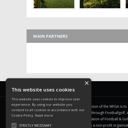
MAIN PARTNERS
×
WFGA
This website uses cookies
This website uses cookies to improve user
experience. By using our website you
The mission of the WFGA is to
consent to all cookies in accordance with our
people through Footballgolf, a
Cookie Policy.
Read more
combination of Football & Gol
WFGA is a non-profit organisa
STRICTLY NECESSARY