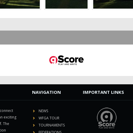
NAVIGATION
IMPORTANT LINKS
 connect
NEWS
n exciting
WFGA TOUR
f. The
TOURNAMENTS
tion
FEDERATIONS