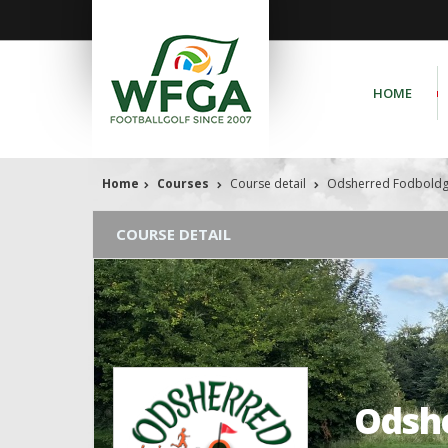
HOME
Home
Courses
Course detail
Odsherred Fodboldg
COURSE DETAIL
Odshe