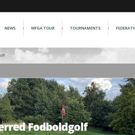
NEWS
WFGA TOUR
TOURNAMENTS
FEDERAT
olf
rred Fodboldgolf