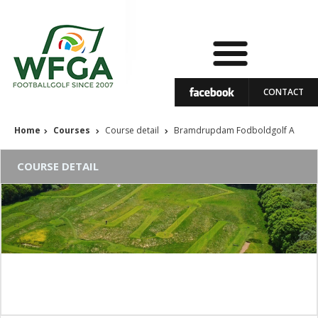
CONTACT
Home
Courses
Course detail
Bramdrupdam Fodboldgolf A
COURSE DETAIL
Bramdrupdam Fodboldgolf A
Course status: In operation