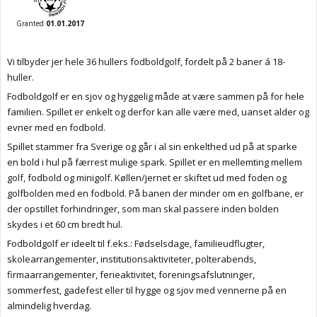
Granted
01.01.2017
Vi tilbyder jer hele 36 hullers fodboldgolf, fordelt på 2 baner á 18-
huller.
Fodboldgolf er en sjov og hyggelig måde at være sammen på for hele
familien. Spillet er enkelt og derfor kan alle være med, uanset alder og
evner med en fodbold.
Spillet stammer fra Sverige og går i al sin enkelthed ud på at sparke
en bold i hul på færrest mulige spark. Spillet er en mellemting mellem
golf, fodbold og minigolf. Køllen/jernet er skiftet ud med foden og
golfbolden med en fodbold. På banen der minder om en golfbane, er
der opstillet forhindringer, som man skal passere inden bolden
skydes i et 60 cm bredt hul.
Fodboldgolf er ideelt til f.eks.: Fødselsdage, familieudflugter,
skolearrangementer, institutionsaktiviteter, polterabends,
firmaarrangementer, ferieaktivitet, foreningsafslutninger,
sommerfest, gadefest eller til hygge og sjov med vennerne på en
almindelig hverdag.