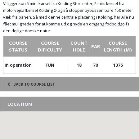
Vi ligger kun 5 min. kørsel fra Kolding Storcenter, 2 min. kørsel fra
motorvejsafkørsel Kolding Ø og så stopper bybussen bare 150 meter
væk fra banen. Så med denne centrale placering i Kolding, har Alle nu
fået muligheden for at komme ud og nyde en omgang fodboldgolf i
den dejlige danske natur.
COURSE
COURSE
COUNT
COURSE
PAR
STATUS
DIFICULTY
HOLE
LENGTH (M)
In operation
FUN
18
70
1075
BACK TO COURSE LIST
LOCATION