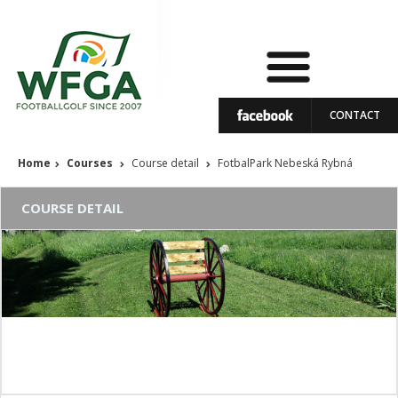
CONTACT
Home
Courses
Course detail
FotbalPark Nebeská Rybná
COURSE DETAIL
FotbalPark Nebeská Rybná
Course status: In operation