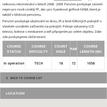
celkovou rekonstrukcí v letech 2008 - 2009. Penzion poskytuje zázemí
nejen pro nově vzniklý FP, ale i pro 9 jamkové golfové hřiště, které je
taktéž v blízkosti penzionu.
Penzion poskytuje ubytování ve dvou, tří a šesti lůžkových pokojích s
vlastním sociálním zařízením na pokojích. Pokoje vybaveny LCD
televizi, lednice s minibarem a wifi připojením po celém objektu. Dále
zde poskytujeme občerstvení.
COURSE
COURSE
COUNT
COURSE
PAR
STATUS
DIFICULTY
HOLE
LENGTH (M)
In operation
TECH
18
72
1058
BACK TO COURSE LIST
LOCATION