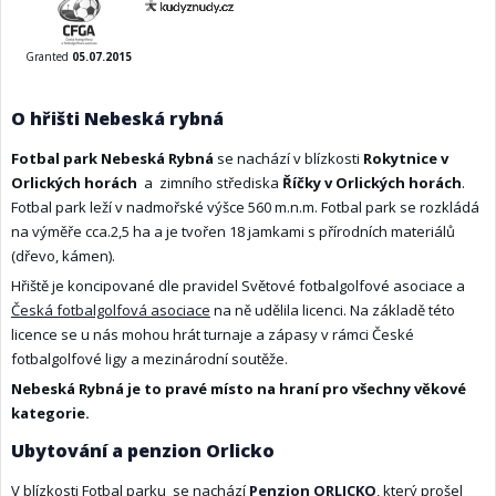
Granted
05.07.2015
O hřišti Nebeská rybná
Fotbal park Nebeská Rybná
se nachází v blízkosti
Rokytnice v
Orlických horách
a zimního střediska
Říčky v Orlických horách
.
Fotbal park leží v nadmořské výšce 560 m.n.m. Fotbal park se rozkládá
na výměře cca.2,5 ha a je tvořen 18 jamkami s přírodních materiálů
(dřevo, kámen).
Hřiště je koncipované dle pravidel Světové fotbalgolfové asociace a
Česká fotbalgolfová asociace
na ně udělila licenci. Na základě této
licence se u nás mohou hrát turnaje a zápasy v rámci České
fotbalgolfové ligy a mezinárodní soutěže.
Nebeská Rybná je to pravé místo na hraní pro všechny věkové
kategorie.
Ubytování a penzion Orlicko
V blízkosti Fotbal parku se nachází
Penzion ORLICKO
, který prošel