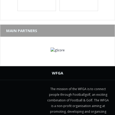
MAIN PARTNERS
WFGA
The mission of the WFGA is to connect
people through Footballgolf, an exciting
combination of Football & Golf. The WFGA
is a non-profit organisation aiming at
promoting, developing and organizing